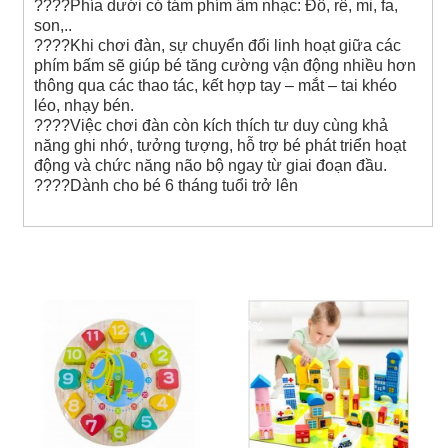
????
Phía dưới có tám phím âm nhạc: Đô, rê, mi, fa,
son,..
????
Khi chơi đàn, sự chuyển đổi linh hoạt giữa các
phím bấm sẽ giúp bé tăng cường vận động nhiều hơn
thông qua các thao tác, kết hợp tay – mắt – tai khéo
léo, nhạy bén.
????
Việc chơi đàn còn kích thích tư duy cùng khả
năng ghi nhớ, tưởng tượng, hỗ trợ bé phát triển hoạt
động và chức năng não bộ ngay từ giai đoạn đầu.
????
Dành cho bé 6 tháng tuổi trở lên
Sản phẩm cùng loại
-50%
-33%