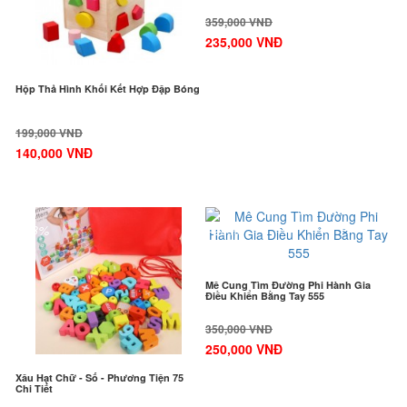
359,000 VNĐ
235,000 VNĐ
Hộp Thả Hình Khối Kết Hợp Đập Bóng
199,000 VNĐ
140,000 VNĐ
-38%
-29%
Mê Cung Tìm Đường Phi Hành Gia
Điều Khiển Bằng Tay 555
350,000 VNĐ
250,000 VNĐ
Xâu Hạt Chữ - Số - Phương Tiện 75
Chi Tiết