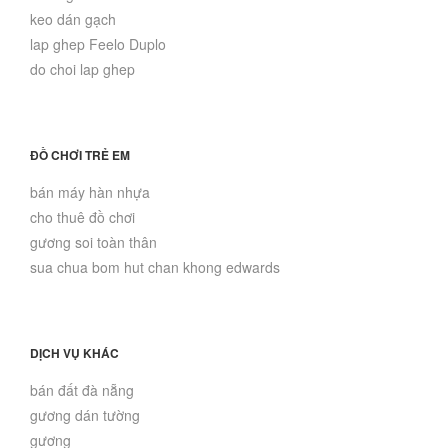
keo dán gạch
lap ghep Feelo Duplo
do choi lap ghep
ĐỒ CHƠI TRẺ EM
bán máy hàn nhựa
cho thuê đồ chơi
gương soi toàn thân
sua chua bom hut chan khong edwards
DỊCH VỤ KHÁC
bán đất đà nẵng
gương dán tường
gương