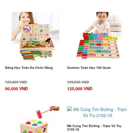
-31%
-38%
Bảng Học Toán Đa Chức Năng
Domino Toán Học 100 Quân
129,000 VNĐ
199,000 VNĐ
90,000 VNĐ
125,000 VNĐ
-30%
-35%
Mê Cung Tìm Đường - Trạm Vũ Trụ
2102-16