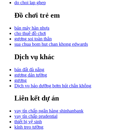
do choi lap ghep
Đồ chơi trẻ em
bán máy hàn nhựa
cho thuê đồ chơi
gương soi toàn thân
sua chua bom hut chan khong edwards
Dịch vụ khác
bán đất đà nẵng
gương dán tường
gương
Dịch vụ bảo dưỡng bơm hút chân không
Liên kết dự án
vay tín chấp ngân hàng shinhanbank
vay tín chấp prudential
thiết bị vệ sinh
kính treo tường