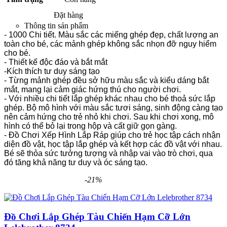
Đặt hàng
Thông tin sản phẩm
- 1000 Chi tiết. Màu sắc các miếng ghép đẹp, chất lượng an
toàn cho bé, các mảnh ghép không sắc nhọn đỡ nguy hiểm
cho bé.
- Thiết kế độc đáo và bắt mắt
-Kích thích tư duy sáng tạo
- Từng mảnh ghép đều sở hữu màu sắc và kiểu dáng bắt
mắt, mang lại cảm giác hứng thú cho người chơi.
- Với nhiều chi tiết lắp ghép khác nhau cho bé thoả sức lắp
ghép. Bộ mô hình với màu sắc tươi sáng, sinh động càng tạo
nên cảm hứng cho trẻ nhỏ khi chơi. Sau khi chơi xong, mô
hình có thể bỏ lại trong hộp và cất giữ gọn gàng.
- Đồ Chơi Xếp Hình Lắp Ráp giúp cho trẻ học tập cách nhận
diện đồ vật, học tập lắp ghép và kết hợp các đồ vật với nhau.
Bé sẽ thỏa sức tưởng tượng và nhập vai vào trò chơi, qua
đó tăng khả năng tư duy và óc sáng tạo.
-21%
Sản phẩm cùng loại
Đồ Chơi Lắp Ghép Tàu Chiến Hạm Cỡ Lớn