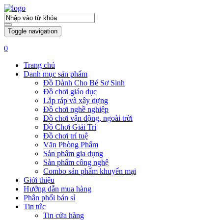
Toggle navigation
0
Trang chủ
Danh mục sản phẩm
Đồ Dành Cho Bé Sơ Sinh
Đồ chơi giáo dục
Lắp ráp và xây dựng
Đồ chơi nghề nghiệp
Đồ chơi vận động, ngoài trời
Đồ Chơi Giải Trí
Đồ chơi trí tuệ
Văn Phòng Phẩm
Sản phẩm gia dụng
Sản phẩm công nghệ
Combo sản phẩm khuyến mại
Giới thiệu
Hướng dẫn mua hàng
Phân phối bán sỉ
Tin tức
Tin cửa hàng