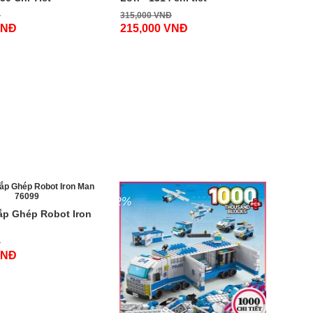
Đ
315,000 VNĐ
VNĐ
215,000 VNĐ
-32%
ắp Ghép Robot Iron
Đ
VNĐ