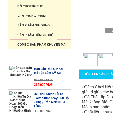
ĐỒ CHƠI TRÍ TUỆ
VĂN PHÒNG PHẨM
SẢN PHẨM GIA DỤNG
SẢN PHẨM CÔNG NGHỆ
COMBO SẢN PHẨM KHUYẾN MẠI
SẢN PHẨM NỔI BẬT
Bàn Lắp Ráp Cơ Khí -
-29%
Bé Tập Làm Kỹ Sư
THÔNG TIN SẢN PH
370,000 VNĐ
265,000 VNĐ
- Cách Chơi Hết S
giải trí giúp cá
Xe Điều Khiển Từ Xa
-31%
- Có Thể Lắp Đư
Twist Stunt Xoay 360 Độ
Mà Không Biết 
- Chạy Trên Nhiều Địa
Hình
Mô tả sản phẩm
330,000 VNĐ
- Chất liệu: nhự