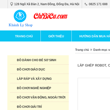
128 Ngõ Xã Đàn 2, Nam Đồng, Đống Đa, Hà Nội
0825 171 688
TRANG CHỦ
GIỚI THIỆU
HƯỚNG DẪN MUA H
»
Trang chủ
Danh mục 
DANH MỤC SẢN PHẨM
ĐỒ DÀNH CHO BÉ SƠ SINH
LẮP GHÉP ROBOT, C
ĐỒ CHƠI GIÁO DỤC
LẮP RÁP VÀ XÂY DỰNG
ĐỒ CHƠI NGHỀ NGHIỆP
ĐỒ CHƠI VẬN ĐỘNG, NGOÀI TRỜI
ĐỒ CHƠI GIẢI TRÍ