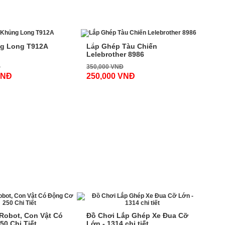
-29%
g Long T912A
Lắp Ghép Tàu Chiến
Lelebrother 8986
Đ
350,000 VNĐ
VNĐ
250,000 VNĐ
-32%
Robot, Con Vật Có
Đồ Chơi Lắp Ghép Xe Đua Cỡ
0 Chi Tiết
Lớn - 1314 chi tiết