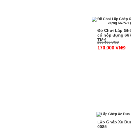
SẢN PHẨM CÙNG
-40%
Đồ Chơi Lắp Gh
có hộp đựng 667
Tiết)
280,000 VNĐ
170,000 VNĐ
-40%
Lắp Ghép Xe Đu
0085