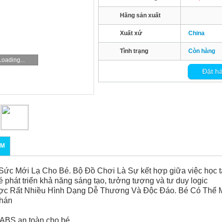
Hãng sản xuất
Xuất xứ
China
Tình trạng
Còn hàng
Loading...
Đặt h
ẨM
ức Mới Lạ Cho Bé. Bộ Đồ Chơi Là Sự kết hợp giữa việc học tậ
c bé phát triển khả năng sáng tạo, tưởng tượng và tư duy logic
ợc Rất Nhiều Hình Dạng Dễ Thương Và Độc Đáo. Bé Có Thể
Chán
a ABS an toàn cho bé