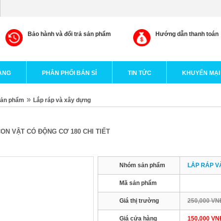
Bảo hành và đổi trả sản phẩm
Hướng dẫn thanh toán
ÀNG
PHÂN PHỐI BÁN SỈ
TIN TỨC
KHUYẾN MẠI
»
sản phẩm
Lắp ráp và xây dựng
ON VẬT CÓ ĐỘNG CƠ 180 CHI TIẾT
Nhóm sản phẩm
LẮP RÁP V
Mã sản phẩm
Giá thị trường
250,000 VN
Giá cửa hàng
150,000 VN