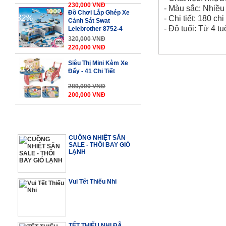
230,000 VNĐ
- Màu sắc: Nhiều
Đồ Chơi Lắp Ghép Xe
-32%
- Chi tiết: 180 ch
Cảnh Sát Swat
- Độ tuổi: Từ 4 tu
Lelebrother 8752-4
320,000 VNĐ
220,000 VNĐ
Siêu Thị Mini Kèm Xe
-31%
Đẩy - 41 Chi Tiết
289,000 VNĐ
200,000 VNĐ
TIN TỨC BỔ ÍCH
CUỒNG NHIỆT SĂN
SALE - THỔI BAY GIÓ
LẠNH
Vui Tết Thiếu Nhi
TẾT THIẾU NHI ĐÃ