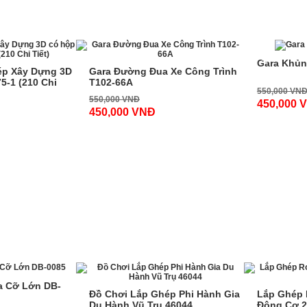
 LOẠI
-19%
-19%
Gara Khủn
ép Xây Dựng 3D
Gara Đường Đua Xe Công Trình
5-1 (210 Chi
T102-66A
550,000 VN
550,000 VNĐ
450,000 
450,000 VNĐ
-36%
-32%
a Cỡ Lớn DB-
Đồ Chơi Lắp Ghép Phi Hành Gia
Lắp Ghép 
Du Hành Vũ Trụ 46044
Động Cơ 25