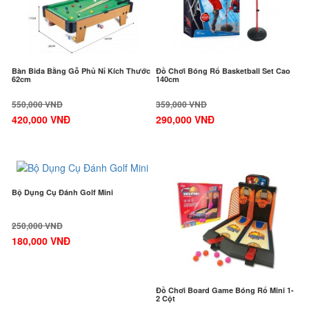
Bàn Bida Bằng Gỗ Phủ Nỉ Kích Thước
Đồ Chơi Bóng Rổ Basketball Set Cao
62cm
140cm
550,000 VNĐ
359,000 VNĐ
420,000 VNĐ
290,000 VNĐ
-28%
-50%
Bộ Dụng Cụ Đánh Golf Mini
250,000 VNĐ
180,000 VNĐ
Đồ Chơi Board Game Bóng Rổ Mini 1-
2 Cột