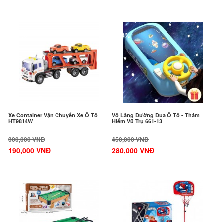
-37%
-38%
Xe Container Vận Chuyển Xe Ô Tô
Vô Lăng Đường Đua Ô Tô - Thám
HT9814W
Hiểm Vũ Trụ 661-13
300,000 VNĐ
450,000 VNĐ
190,000 VNĐ
280,000 VNĐ
-24%
-20%