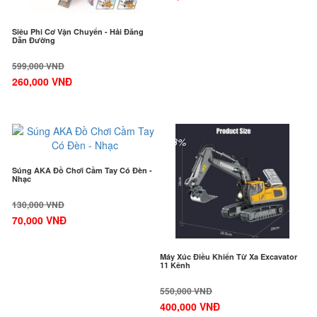
Siêu Phi Cơ Vận Chuyển - Hải Đăng
Dẫn Đường
599,000 VNĐ
260,000 VNĐ
-47%
-28%
Súng AKA Đồ Chơi Cầm Tay Có Đèn -
Nhạc
130,000 VNĐ
70,000 VNĐ
Máy Xúc Điều Khiển Từ Xa Excavator
11 Kênh
550,000 VNĐ
400,000 VNĐ