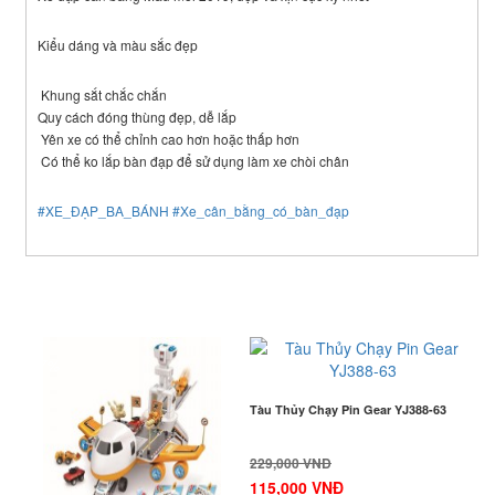
Kiểu dáng và màu sắc đẹp
Khung sắt chắc chắn
Quy cách đóng thùng đẹp, dễ lắp
Yên xe có thể chỉnh cao hơn hoặc thấp hơn
Có thể ko lắp bàn đạp để sử dụng làm xe chòi chân
#
XE_ĐẠP_BA_BÁNH
#
Xe_cân_bằng_có_bàn_đạp
Sản phẩm cùng loại
-57%
-50%
Tàu Thủy Chạy Pin Gear YJ388-63
229,000 VNĐ
115,000 VNĐ