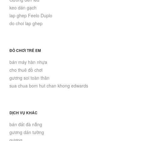
keo dán gạch
lap ghep Feelo Duplo
do choi lap ghep
ĐỒ CHƠI TRẺ EM
bán máy hàn nhựa
cho thuê đồ chơi
gương soi toàn thân
sua chua bom hut chan khong edwards
DỊCH VỤ KHÁC
bán đất đà nẵng
gương dán tường
gương