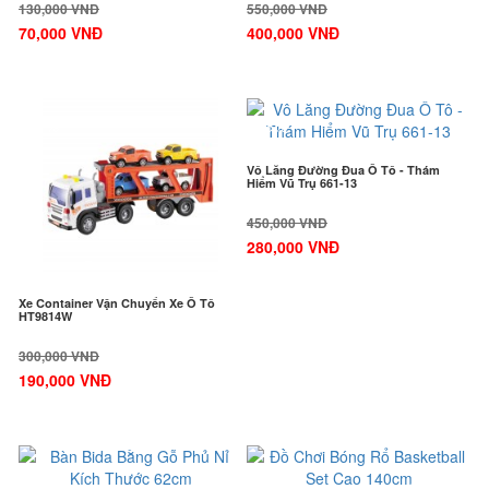
130,000 VNĐ
550,000 VNĐ
70,000 VNĐ
400,000 VNĐ
-37%
-38%
Vô Lăng Đường Đua Ô Tô - Thám
Hiểm Vũ Trụ 661-13
450,000 VNĐ
280,000 VNĐ
Xe Container Vận Chuyển Xe Ô Tô
HT9814W
300,000 VNĐ
190,000 VNĐ
-24%
-20%