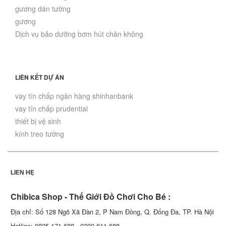
gương dán tường
gương
Dịch vụ bảo dưỡng bơm hút chân không
LIÊN KẾT DỰ ÁN
vay tín chấp ngân hàng shinhanbank
vay tín chấp prudential
thiết bị vệ sinh
kính treo tường
LIÊN HỆ
Chibica Shop - Thế Giới Đồ Chơi Cho Bé :
Địa chỉ: Số 128 Ngõ Xã Đàn 2, P Nam Đồng, Q. Đống Đa, TP. Hà Nội
Hotline: 0825 171 688 - 0399 611 688