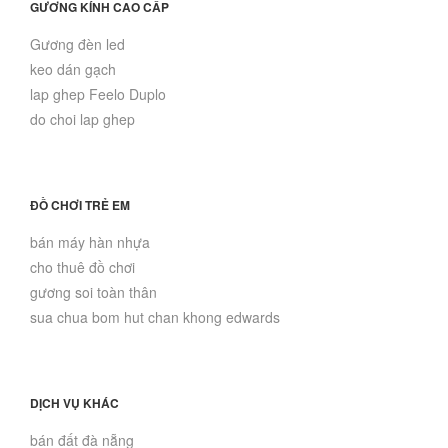
GƯƠNG KÍNH CAO CẤP
Gương đèn led
keo dán gạch
lap ghep Feelo Duplo
do choi lap ghep
ĐỒ CHƠI TRẺ EM
bán máy hàn nhựa
cho thuê đồ chơi
gương soi toàn thân
sua chua bom hut chan khong edwards
DỊCH VỤ KHÁC
bán đất đà nẵng