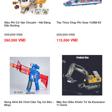
Siêu Phi Cơ Vận Chuyển - Hải Đăng
Tàu Thủy Chạy Pin Gear YJ388-63
Dẫn Đường
599,000 VNĐ
229,000 VNĐ
260,000 VNĐ
115,000 VNĐ
-47%
-28%
Súng AKA Đồ Chơi Cầm Tay Có Đèn -
Máy Xúc Điều Khiển Từ Xa Excavator
Nhạc
11 Kênh