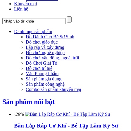
Khuyến mại
Liên hệ
Danh mục sản phẩm
Đồ Dành Cho Bé Sơ Sinh
Đồ chơi giáo dục
Lắp ráp và xây dựng
Đồ chơi nghề nghiệp
Đồ chơi vận động, ngoài trời
Đồ Chơi Giải Trí
Đồ chơi trí tuệ
Văn Phòng Phẩm
Sản phẩm gia dụng
Sản phẩm công nghệ
Combo sản phẩm khuyến mại
Sản phẩm nổi bật
-29%
Bàn Lắp Ráp Cơ Khí - Bé Tập Làm Kỹ Sư