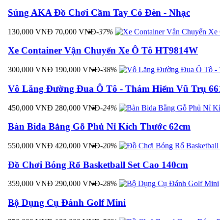
Súng AKA Đồ Chơi Cầm Tay Có Đèn - Nhạc
130,000 VNĐ
70,000 VNĐ
-37%
Xe Container Vận Chuyển Xe Ô Tô HT9814W
300,000 VNĐ
190,000 VNĐ
-38%
Vô Lăng Đường Đua Ô Tô - Thám Hiểm Vũ Trụ 66
450,000 VNĐ
280,000 VNĐ
-24%
Bàn Bida Bằng Gỗ Phủ Nỉ Kích Thước 62cm
550,000 VNĐ
420,000 VNĐ
-20%
Đồ Chơi Bóng Rổ Basketball Set Cao 140cm
359,000 VNĐ
290,000 VNĐ
-28%
Bộ Dụng Cụ Đánh Golf Mini