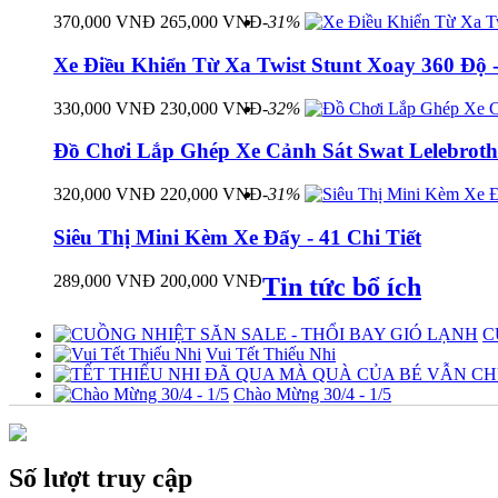
370,000 VNĐ
265,000 VNĐ
-31%
Xe Điều Khiển Từ Xa Twist Stunt Xoay 360 Độ 
330,000 VNĐ
230,000 VNĐ
-32%
Đồ Chơi Lắp Ghép Xe Cảnh Sát Swat Lelebroth
320,000 VNĐ
220,000 VNĐ
-31%
Siêu Thị Mini Kèm Xe Đẩy - 41 Chi Tiết
289,000 VNĐ
200,000 VNĐ
Tin tức bổ ích
C
Vui Tết Thiếu Nhi
Chào Mừng 30/4 - 1/5
Số lượt truy cập