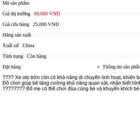
Mã sản phẩm
Giá thị trường
69,000 VNĐ
Giá cửa hàng
25,000 VNĐ
Hãng sản xuất
Xuất xứ
China
Tình trạng
Còn hàng
Đặt hàng
Thông tin sản phẩ
????
Xe oto trớn còn có khả năng di chuyển linh hoạt, khiến b
Đồ chơi giúp bé tăng cường khả năng quan sát, nhận biết hình
????
????
Bố mẹ có thể chơi đùa cùng bé và khuyến khích bé