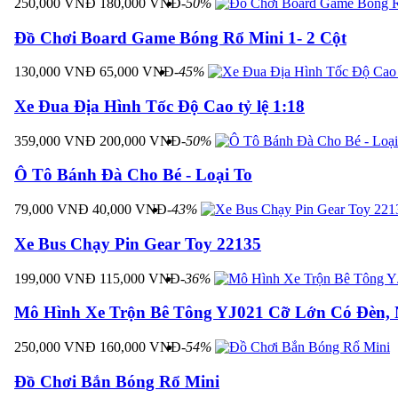
250,000 VNĐ
180,000 VNĐ
-50%
Đồ Chơi Board Game Bóng Rổ Mini 1- 2 Cột
130,000 VNĐ
65,000 VNĐ
-45%
Xe Đua Địa Hình Tốc Độ Cao tỷ lệ 1:18
359,000 VNĐ
200,000 VNĐ
-50%
Ô Tô Bánh Đà Cho Bé - Loại To
79,000 VNĐ
40,000 VNĐ
-43%
Xe Bus Chạy Pin Gear Toy 22135
199,000 VNĐ
115,000 VNĐ
-36%
Mô Hình Xe Trộn Bê Tông YJ021 Cỡ Lớn Có Đèn,
250,000 VNĐ
160,000 VNĐ
-54%
Đồ Chơi Bắn Bóng Rổ Mini