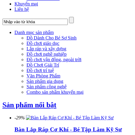
Khuyến mại
Liên hệ
Danh mục sản phẩm
Đồ Dành Cho Bé Sơ Sinh
Đồ chơi giáo dục
Lắp ráp và xây dựng
Đồ chơi nghề nghiệp
Đồ chơi vận động, ngoài trời
Đồ Chơi Giải Trí
Đồ chơi trí tuệ
Văn Phòng Phẩm
Sản phẩm gia dụng
Sản phẩm công nghệ
Combo sản phẩm khuyến mại
Sản phẩm nổi bật
-29%
Bàn Lắp Ráp Cơ Khí - Bé Tập Làm Kỹ Sư