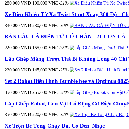
280,000 VNĐ
190,000 VNĐ
-31%
Xe Điều Khiển Từ Xa Twist Stunt Xoay 360 Độ - Ch
330,000 VNĐ
230,000 VNĐ
-30%
BÀN CÂU CÁ ĐIỆN TỬ CÓ CHÂN - 21 CON CÁ
220,000 VNĐ
155,000 VNĐ
-35%
Lắp Ghép Máng Trượt Thả Bi Khủng Long 40 Chi T
220,000 VNĐ
145,000 VNĐ
-25%
Set 2 Robot Biến Hình Bumble bee và Optimus 8825
350,000 VNĐ
265,000 VNĐ
-38%
Lắp Ghép Robot, Con Vật Có Động Cơ Điện Chuyển
350,000 VNĐ
220,000 VNĐ
-32%
Xe Trộn Bê Tông Chạy Đà, Có Đèn, Nhạc