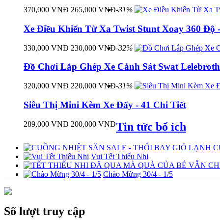
370,000 VNĐ
265,000 VNĐ
-31%
Xe Điều Khiển Từ Xa Twist Stunt Xoay 360 Độ 
330,000 VNĐ
230,000 VNĐ
-32%
Đồ Chơi Lắp Ghép Xe Cảnh Sát Swat Lelebroth
320,000 VNĐ
220,000 VNĐ
-31%
Siêu Thị Mini Kèm Xe Đẩy - 41 Chi Tiết
289,000 VNĐ
200,000 VNĐ
Tin tức bổ ích
C
Vui Tết Thiếu Nhi
Chào Mừng 30/4 - 1/5
Số lượt truy cập