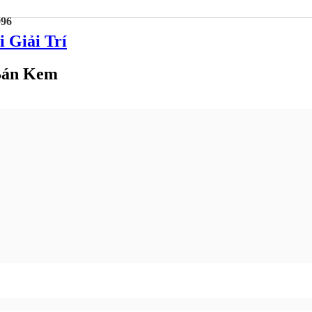
096
 Giải Trí
Bán Kem