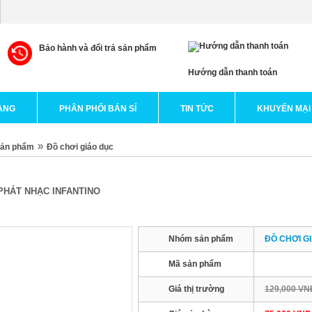
Bảo hành và đổi trả sản phẩm
Hướng dẫn thanh toán
ÀNG
PHÂN PHỐI BÁN SỈ
TIN TỨC
KHUYẾN MẠI
»
sản phẩm
Đồ chơi giáo dục
PHÁT NHẠC INFANTINO
Nhóm sản phẩm
ĐỒ CHƠI G
Mã sản phẩm
Giá thị trường
129,000 VN