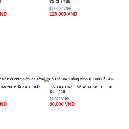
6
75 Chi Tiết
Đ
199,000 VNĐ
VNĐ
125,000 VNĐ
-40%
ạy trẻ biết chữ, biết
Bộ Thẻ Học Thông Minh 16 Chủ
Đề - 416
Đ
99,000 VNĐ
VNĐ
60,000 VNĐ