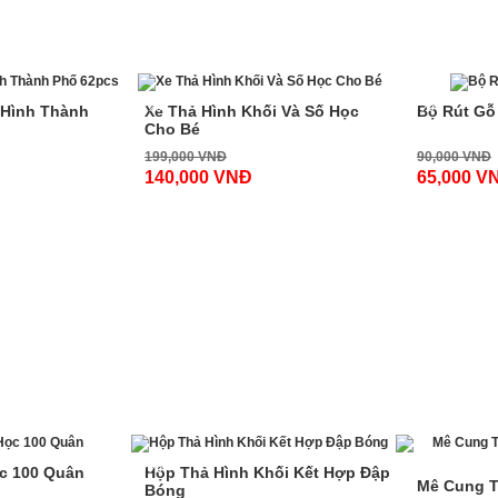
 LOẠI
-30%
-28%
 Hình Thành
Xe Thả Hình Khối Và Số Học
Bộ Rút Gỗ
Cho Bé
199,000 VNĐ
90,000 VNĐ
140,000 VNĐ
65,000 V
-30%
-35%
c 100 Quân
Hộp Thả Hình Khối Kết Hợp Đập
Mê Cung T
Bóng