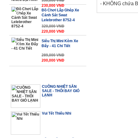
330,000 VNĐ
- KHÔNG chứa BPA
230,000 VNĐ
Đồ Chơi Lắp Ghép Xe
-32%
Cảnh Sát Swat
Lelebrother 8752-4
320,000 VNĐ
220,000 VNĐ
Siêu Thị Mini Kèm Xe
-31%
Đẩy - 41 Chi Tiết
289,000 VNĐ
200,000 VNĐ
TIN TỨC BỔ ÍCH
CUỒNG NHIỆT SĂN
SALE - THỔI BAY GIÓ
LẠNH
Vui Tết Thiếu Nhi