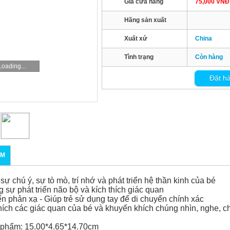
Giá cửa hàng
75,000 VNĐ
Hãng sản xuất
Xuất xứ
China
Tình trạng
Còn hàng
Loading...
Đặt h
ẨM
 sự chú ý, sự tò mò, trí nhớ và phát triển hệ thần kinh của bé
 sự phát triển não bộ và kích thích giác quan
riển phản xạ - Giúp trẻ sử dụng tay để di chuyển chính xác
thích các giác quan của bé và khuyến khích chúng nhìn, nghe, 
 phẩm: 15.00*4.65*14.70cm