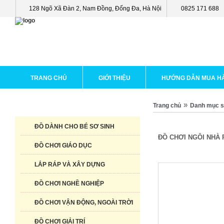
128 Ngõ Xã Đàn 2, Nam Đồng, Đống Đa, Hà Nội
0825 171 688
TRANG CHỦ
GIỚI THIỆU
HƯỚNG DẪN MUA H
»
Trang chủ
Danh mục 
DANH MỤC SẢN PHẨM
ĐỒ DÀNH CHO BÉ SƠ SINH
ĐỒ CHƠI NGÔI NHÀ 
ĐỒ CHƠI GIÁO DỤC
LẮP RÁP VÀ XÂY DỰNG
ĐỒ CHƠI NGHỀ NGHIỆP
ĐỒ CHƠI VẬN ĐỘNG, NGOÀI TRỜI
ĐỒ CHƠI GIẢI TRÍ