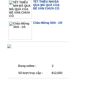
TẾT THIẾU NHI ĐÃ
QUA MÀ QUÀ CỦA
BÉ VẪN CHƯA CÓ
Chào Mừng 30/4 - 1/5
SỐ LƯỢT TRUY CẬP
Đang online :
2
Số lượt truy cập :
812,092