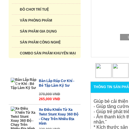
ĐỒ CHƠI TRÍ TUỆ
VĂN PHÒNG PHẨM
SẢN PHẨM GIA DỤNG
SẢN PHẨM CÔNG NGHỆ
COMBO SẢN PHẨM KHUYẾN MẠI
SẢN PHẨM NỔI BẬT
Bàn Lắp Ráp Cơ Khí -
-29%
Bé Tập Làm Kỹ Sư
THÔNG TIN SẢN PH
370,000 VNĐ
265,000 VNĐ
Giúp bé cải thiện
- Giúp tăng cường
Xe Điều Khiển Từ Xa
- Giúp trẻ phát t
-31%
Twist Stunt Xoay 360 Độ
- Âm thanh kích 
- Chạy Trên Nhiều Địa
nhận."
Hình
* Kích thước sản