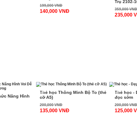
Trụ 2102-1
199,000 VNĐ
359,000 VN
140,000 VNĐ
235,000 
-33%
-38%
Thẻ học Thông Minh Bộ To (thẻ
Thẻ học - D
hức Năng Hình
cỡ A5)
đọc sớm
200,000 VNĐ
200,000 VN
135,000 VNĐ
125,000 