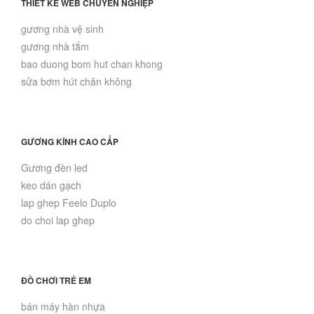
THIẾT KẾ WEB CHUYÊN NGHIỆP
gương nhà vệ sinh
gương nhà tắm
bao duong bom hut chan khong
sửa bơm hút chân không
GƯƠNG KÍNH CAO CẤP
Gương đèn led
keo dán gạch
lap ghep Feelo Duplo
do choi lap ghep
ĐỒ CHƠI TRẺ EM
bán máy hàn nhựa