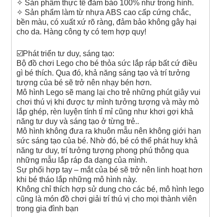
✧ Sản phẩm thực tế đảm bảo 100% như trong hình.
✧ Sản phẩm làm từ nhựa ABS cao cấp cứng chắc,
bền màu, có xuất xứ rõ ràng, đảm bảo không gây hại
cho da. Hàng công ty có tem hợp quy!
☑️Phát triển tư duy, sáng tạo:
Bộ đồ chơi Lego cho bé thỏa sức lắp ráp bất cứ điều
gì bé thích. Qua đó, khả năng sáng tạo và trí tưởng
tượng của bé sẽ trở nên nhạy bén hơn.
Mô hình Lego sẽ mang lại cho trẻ những phút giây vui
chơi thú vị khi được tự mình tưởng tượng và mày mò
lắp ghép, rèn luyện tính tỉ mỉ cũng như khơi gợi khả
năng tư duy và sáng tạo ở từng trẻ..
Mô hình không đưa ra khuôn mẫu nên không giới hạn
sức sáng tạo của bé. Nhờ đó, bé có thể phát huy khả
năng tư duy, trí tưởng tượng phong phú thông qua
những mẫu lắp ráp đa dạng của mình.
Sự phối hợp tay – mắt của bé sẽ trở nên linh hoạt hơn
khi bé tháo lắp những mô hình này.
Không chỉ thích hợp sử dung cho các bé, mô hình lego
cũng là món đồ chơi giải trí thú vị cho mọi thành viên
trong gia đình bạn