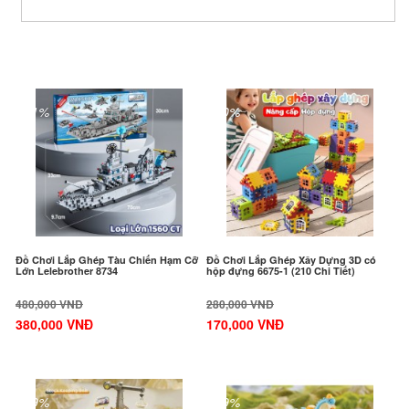
Sản phẩm cùng loại
-21%
-40%
Đồ Chơi Lắp Ghép Tàu Chiến Hạm Cỡ
Đồ Chơi Lắp Ghép Xây Dựng 3D có
Lớn Lelebrother 8734
hộp đựng 6675-1 (210 Chi Tiết)
480,000 VNĐ
280,000 VNĐ
380,000 VNĐ
170,000 VNĐ
-19%
-19%