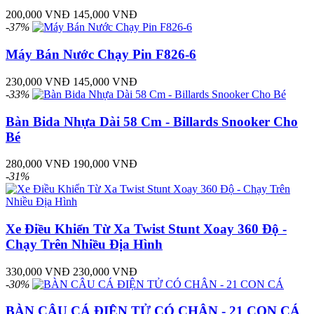
200,000 VNĐ
145,000 VNĐ
-37%
Máy Bán Nước Chạy Pin F826-6
230,000 VNĐ
145,000 VNĐ
-33%
Bàn Bida Nhựa Dài 58 Cm - Billards Snooker Cho
Bé
280,000 VNĐ
190,000 VNĐ
-31%
Xe Điều Khiển Từ Xa Twist Stunt Xoay 360 Độ -
Chạy Trên Nhiều Địa Hình
330,000 VNĐ
230,000 VNĐ
-30%
BÀN CÂU CÁ ĐIỆN TỬ CÓ CHÂN - 21 CON CÁ