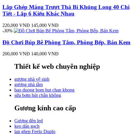
Lắp Ghép Máng Trượt Thả Bi Khủng Long 40 Chi
Tiết - Lắp 6 Kiểu Khác Nhau
220,000 VNĐ
145,000 VNĐ
-30%
Đồ Chơi Búp Bê Phòng Tắm, Phòng Bếp, Bán Kem
200,000 VNĐ
140,000 VNĐ
Thiết kế web chuyên nghiệp
gương nhà vệ sinh
gương nhà tắm
bao duong bom hut chan khong
sửa bơm hút chân không
Gương kính cao cấp
Gương đèn led
keo dán gạch
lap ghep Feelo Duplo