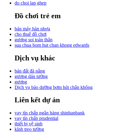
do choi lap ghep
Đồ chơi trẻ em
bán máy hàn nhựa
cho thuê đồ chơi
gương soi toàn thân
sua chua bom hut chan khong edwards
Dịch vụ khác
bán đất đà nẵng
gương dán tường
gương
Dịch vụ bảo dưỡng bơm hút chân không
Liên kết dự án
vay tín chấp ngân hàng shinhanbank
vay tín chấp prudential
thiết bị vệ sinh
kính treo tường