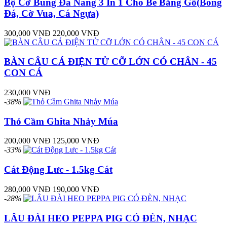
Bộ Cờ Búng Đa Năng 3 In 1 Cho Bé Bằng Gỗ(Bóng
Đá, Cờ Vua, Cá Ngựa)
300,000 VNĐ
220,000 VNĐ
BÀN CÂU CÁ ĐIỆN TỬ CỠ LỚN CÓ CHÂN - 45
CON CÁ
230,000 VNĐ
-38%
Thỏ Cầm Ghita Nhảy Múa
200,000 VNĐ
125,000 VNĐ
-33%
Cát Động Lưc - 1.5kg Cát
280,000 VNĐ
190,000 VNĐ
-28%
LÂU ĐÀI HEO PEPPA PIG CÓ ĐÈN, NHẠC