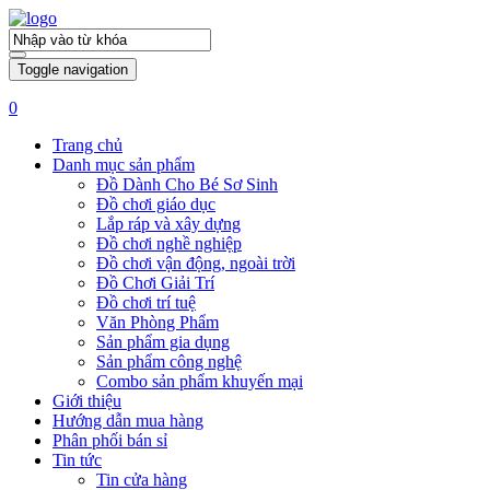
Toggle navigation
0
Trang chủ
Danh mục sản phẩm
Đồ Dành Cho Bé Sơ Sinh
Đồ chơi giáo dục
Lắp ráp và xây dựng
Đồ chơi nghề nghiệp
Đồ chơi vận động, ngoài trời
Đồ Chơi Giải Trí
Đồ chơi trí tuệ
Văn Phòng Phẩm
Sản phẩm gia dụng
Sản phẩm công nghệ
Combo sản phẩm khuyến mại
Giới thiệu
Hướng dẫn mua hàng
Phân phối bán sỉ
Tin tức
Tin cửa hàng